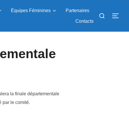
Équipes Féminines
Partenaires
Rechercher :
PER
Contacts
tementale
ulera la finale départementale
 par le comité.