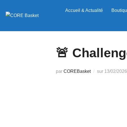
Aller
Accueil & Actualité
Boutiqu
au
contenu
🚨 Challeng
Publié
par
COREBasket
sur
13/02/2026
le