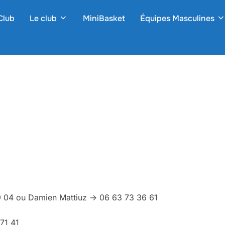
Club
Le club
MiniBasket
Équipes Masculines
9 04 ou Damien Mattiuz -> 06 63 73 36 61
71 41