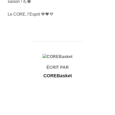
saison ! 💪🐝
Le CORE, l’Esprit 💙🧡💜
AUTEUR DE LA PUBLICATION
ÉCRIT PAR
COREBasket