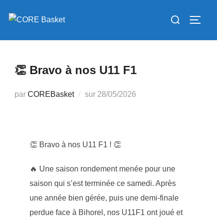
Aller
Rechercher :
au
PERM
contenu
👏 Bravo à nos U11 F1
Publié
par
COREBasket
sur
28/05/2026
le
👏 Bravo à nos U11 F1 ! 👏
🔥 Une saison rondement menée pour une
saison qui s’est terminée ce samedi. Après
une année bien gérée, puis une demi-finale
perdue face à Bihorel, nos U11F1 ont joué et