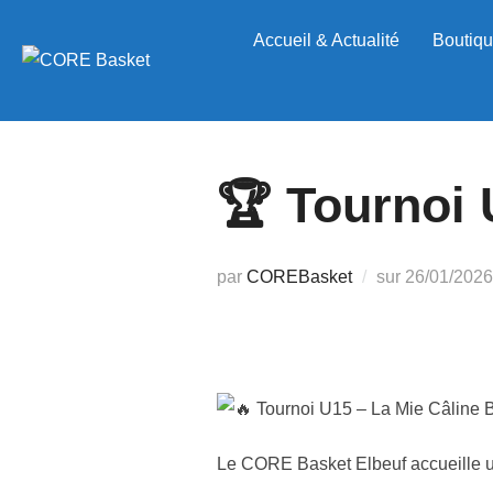
Aller
Accueil & Actualité
Boutiqu
au
contenu
🏆 Tournoi 
Publié
par
COREBasket
sur
26/01/2026
le
Tournoi U15 – La Mie Câline 
Le CORE Basket Elbeuf accueille un