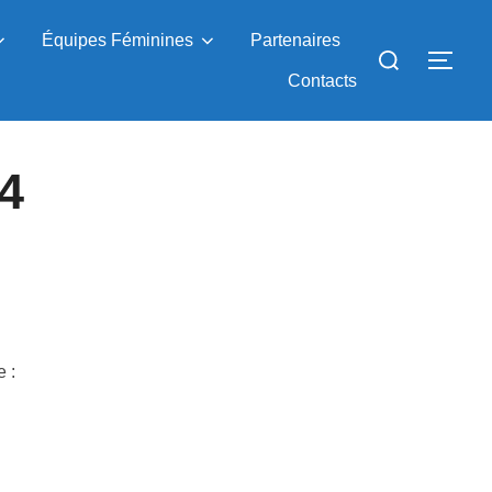
Équipes Féminines
Partenaires
Rechercher :
PER
Contacts
4
 :