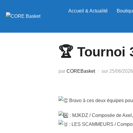
Aller
Accueil & Actualité
Boutiqu
au
contenu
🏆 Tournoi 
Publié
par
COREBasket
sur
25/06/2026
le
Bravo à ces deux équipes pour 
: MJKDZ / Composée de Axel, 
: LES SCAMMEURS / Composée 