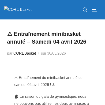
Aller
Rechercher :
au
PERM
contenu
⚠️ Entraînement minibasket
annulé – Samedi 04 avril 2026
Publié
par
COREBasket
sur
30/03/2026
le
⚠️ Entraînement du minibasket annulé ce
samedi 04 avril 2026 ! ⚠️
🏠 En raison du gala de gymnastique, nous
ne pouvons pas utiliser les deux gymnases à